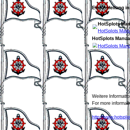
Eine Anleitung in
HotSplots Man
HotSplots Manu
HotSplots Manua
HotSplots Manu
logoohnehintergrund
Weitere Informatio
For more informati
http://www.hotsplo