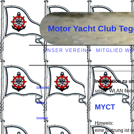
Motor Yacht Club Tege
UNSER VEREIN
MITGLIED W
Information zu 
Datenschutz
unser WLAN finden
Satzung
MYCT
Impressum
Hinweis:
eine Nutzung ist n