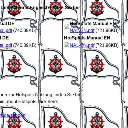
 Deutsch und Englisch finden Sie her:
ual DE
HotSplots Manual EN
al.pdf
(740.39KB)
NAL-EN.pdf
(721.96KB)
l DE
HotSplots Manual EN
al.pdf
(740.39KB)
NAL-EN.pdf
(721.96KB)
nen zur Hotspots-Nutzung finden Sie hier:
on about Hotspots click here:
ts.de/support