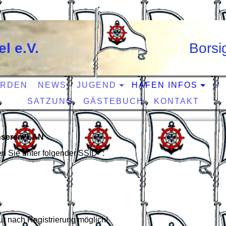
l e.V.
Bors
ERDEN
NEWS
JUGEND
HAFEN INFOS
⌂
SATZUNG
GÄSTEBUCH
KONTAKT
unserem LAN
 Sie unter folgender SSID* :
ur nach Registrierung möglich!